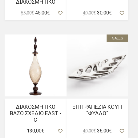
ΔΙΑΚΟΣΜΗΤΙΚΟ
Original
Η
Original
Η
45,00
€
30,00
€
55,00
€
40,00
€
price
τρέχουσα
price
τρέχουσα
was:
τιμή
was:
τιμή
55,00 €.
είναι:
40,00 €.
είναι:
45,00 €.
30,00 €.
SALES
ΔΙΑΚΟΣΜΗΤΙΚΟ
ΕΠΙΤΡΑΠΕΖΙΑ ΚΟΥΠ
ΒΑΖΟ ΣΧΕΔΙΟ EAST -
"ΦΥΛΛΟ"
C
Original
Η
130,00
€
36,00
€
40,00
€
price
τρέχουσα