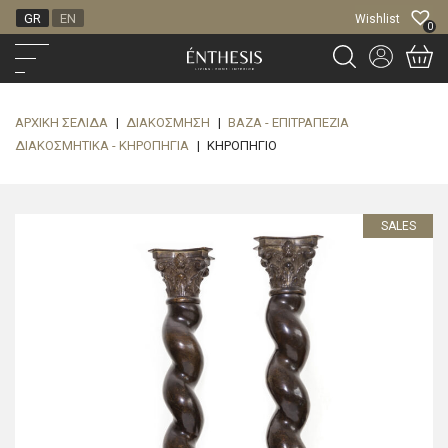
GR
EN
Wishlist
0
ΑΡΧΙΚΉ ΣΕΛΊΔΑ
|
ΔΙΑΚΌΣΜΗΣΗ
|
ΒΆΖΑ - ΕΠΙΤΡΑΠΈΖΙΑ
ΔΙΑΚΟΣΜΗΤΙΚΆ - ΚΗΡΟΠΉΓΙΑ
|
ΚΗΡΟΠΗΓΙΟ
SALES