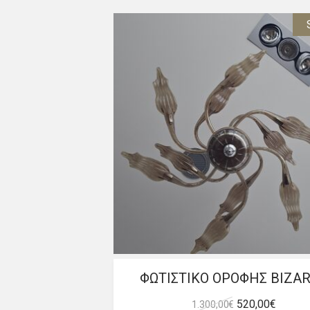
ΦΩΤΙΣΤΙΚΟ ΟΡΟΦΗΣ BIZA
Original
Η
520,00
€
1.300,00
€