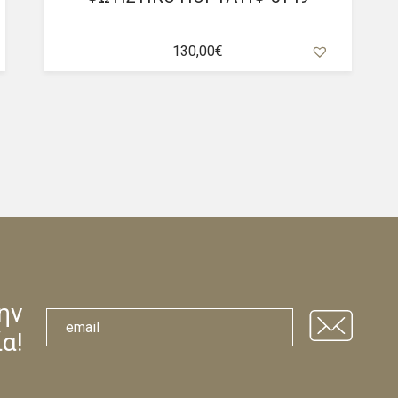
130,00
€
ην
α!