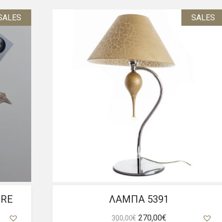
SALES
SALES
RRE
ΛΑΜΠΑ 5391
Original
Η
270,00
€
300,00
€