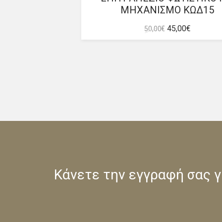
ΜΗΧΑΝΙΣΜΟ ΚΩΔ15
Original
Η
45,00
€
50,00
€
price
τρέχουσ
was:
τιμή
50,00 €.
είναι:
45,00 €.
Κάνετε την εγγραφή σας 