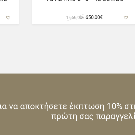
Original
Η
650,00
€
1.650,00
€
α
price
τρέχουσα
was:
τιμή
1.650,00 €.
είναι:
650,00 €.
για να αποκτήσετε έκπτωση 10% στ
πρώτη σας παραγγελί