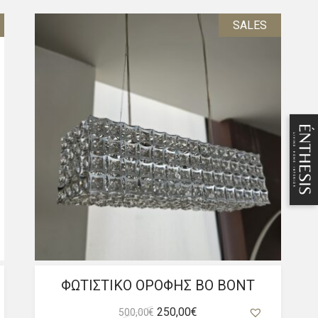
SALES
ΦΩΤΙΣΤΙΚΟ ΟΡΟΦΗΣ BO BONT
Original
Η
250,00
€
500,00
€